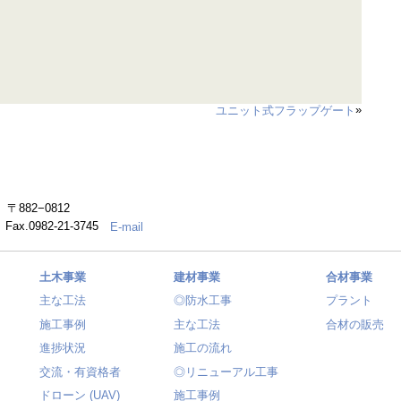
»
ユニット式フラップゲート
882−0812
） Fax.0982-21-3745
E-mail
土木事業
建材事業
合材事業
主な工法
◎防水工事
プラント
施工事例
主な工法
合材の販売
進捗状況
施工の流れ
交流・有資格者
◎リニューアル工事
ドローン (UAV)
施工事例