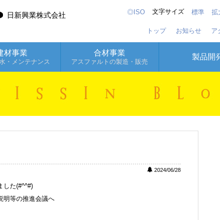
文字サイズ
◎ISO
標準
拡
日新興業株式会社
トップ
お知らせ
ア
建材事業
合材事業
製品開
水・メンテナンス
アスファルトの製造・販売
2024/06/28
(#^^#)
説明等の推進会議へ