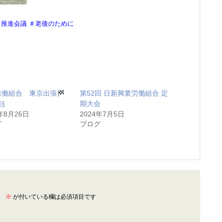
＃推進会議 ＃老後のために
労働組合 東京出張
第52回 日新興業労働組合 定
目
期大会
年8月26日
2024年7月5日
グ
ブログ
。
※
が付いている欄は必須項目です