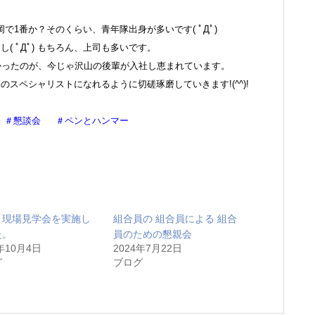
1番か？そのくらい、青年隊出身が多いです( ﾟДﾟ)
( ﾟДﾟ) もちろん、上司も多いです。
かったのが、今じゃ沢山の後輩が入社し恵まれています。
スペシャリストになれるように切磋琢磨していきます!(^^)!
 ＃懇談会 ＃ペンとハンマー
Ｔ現場見学会を実施し
組合員の 組合員による 組合
た。
員のための懇親会
年10月4日
2024年7月22日
グ
ブログ