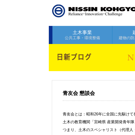
土木事業
公共工事・環境整備
建物の防
青友会 懇談会
青友会とは：昭和26年に全国に先駆け
土木の教育機関「宮崎県 産業開発青年隊」を
つまり、土木のスペシャリスト（代理人