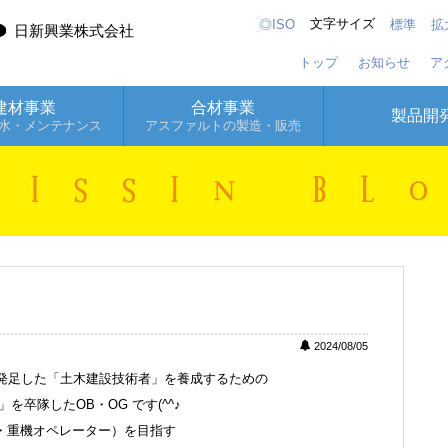
文字サイズ
◎ISO
標準
拡
日新興業株式会社
トップ
お知らせ
ア
建材事業
合材事業
製品開
水・メンテナンス
アスファルトの製造・販売
2024/08/05
て発足した「土木建設技術者」を養成するための
卒隊したOB・OG です(^^♪
・重機オペレーター）を目指す