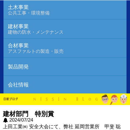
土木事業
公共工事・環境整備
建材事業
建物の防水・メンテナンス
合材事業
アスファルトの製造・販売
製品開発
会社情報
建材部門 特別賞
2024/07/24
上田工業㈱ 安全大会にて、弊社 延岡営業所 甲斐 聡