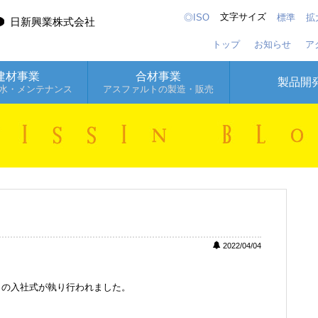
文字サイズ
◎ISO
標準
拡
日新興業株式会社
トップ
お知らせ
ア
建材事業
合材事業
製品開
水・メンテナンス
アスファルトの製造・販売
2022/04/04
）の入社式が執り行われました。