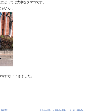
弊社にとっては大事なタマゴです。
ください。
やかになってきました。
＆後輩
組合員の 組合員による 組合