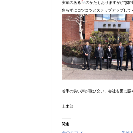
実績のある
のかたもおりますが(^^)
焦らずにコツコツとステップアップして
若手の笑い声が飛び交い、会社も更に賑
土木部
関連
金のタマゴ
先輩