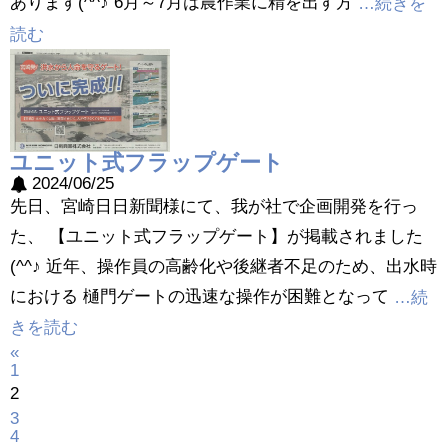
あります(^^♪ 6月～7月は農作業に精を出す方
…続きを
読む
ユニット式フラップゲート
2024/06/25
先日、宮崎日日新聞様にて、我が社で企画開発を行っ
た、 【ユニット式フラップゲート】が掲載されました
(^^♪ 近年、操作員の高齢化や後継者不足のため、出水時
における 樋門ゲートの迅速な操作が困難となって
…続
きを読む
«
1
2
3
4