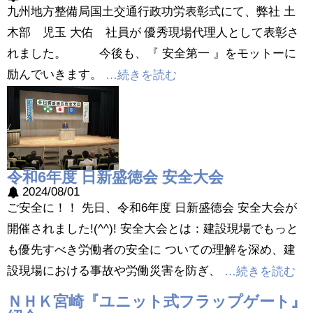
九州地方整備局国土交通行政功労表彰式にて、弊社 土
木部 児玉 大佑 社員が 優秀現場代理人として表彰さ
れました。 今後も、『 安全第一 』をモットーに
励んでいきます。
…続きを読む
令和6年度 日新盛徳会 安全大会
2024/08/01
ご安全に！！ 先日、令和6年度 日新盛徳会 安全大会が
開催されました!(^^)! 安全大会とは：建設現場でもっと
も優先すべき労働者の安全に ついての理解を深め、建
設現場における事故や労働災害を防ぎ、
…続きを読む
ＮＨＫ宮崎『ユニット式フラップゲート』