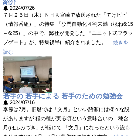
紹介
2024/07/26
７月２５日（木）ＮＨＫ宮崎で放送された「てげビビ
（情報番組）」の特集 「ひ門自動化４割未満（概ね6:15
～6:25）」の中で、弊社が開発した 『ユニット式フラッ
プゲート』が、特集後半に紹介されました。
…続きを
読む
若手の 若手による 若手のための勉強会
2024/07/16
季節は7月。旧暦では「文月」といい語源には様々な説
がありますが 稲の穂が実る頃という意味合いの「穂含
月(ほふみづき」が転じて 「文月」になったという説も