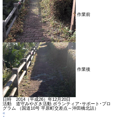
作業前
作業後
日時 2014（平成26）年12月20日
活動 道守みやざき活動 ボランティア･サポート･プロ
グラム （国道10号 平原町交差点～沖田橋北詰）
«