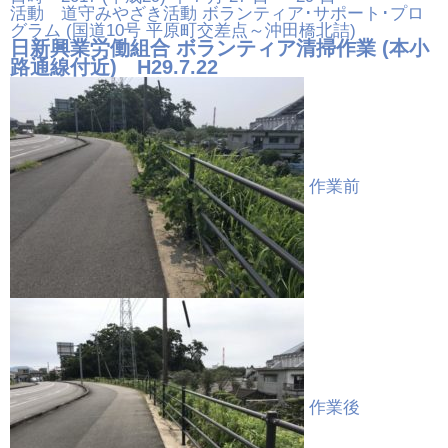
活動 道守みやざき活動 ボランティア･サポート･プロ
グラム (国道10号 平原町交差点～沖田橋北詰)
日新興業労働組合 ボランティア清掃作業 (本小
路通線付近) H29.7.22
作業前
作業後