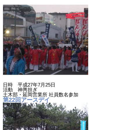
日時 平成27年7月25日
活動 神輿担ぎ
土木部・延岡営業所 社員数名参加
第22回アースデイ