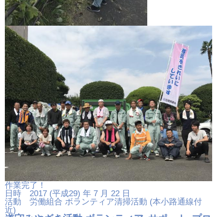
作業完了！
日時 2017 (平成29) 年 7 月 22 日
活動 労働組合 ボランティア清掃活動 (本小路通線付
近)