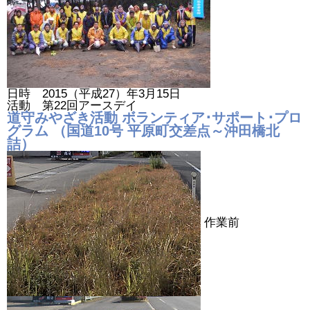
日時 2015（平成27）年3月15日
活動 第22回アースデイ
道守みやざき活動 ボランティア･サポート･プロ
グラム （国道10号 平原町交差点～沖田橋北
詰）
作業前