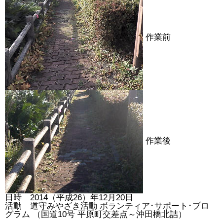
作業前
作業後
日時 2014（平成26）年12月20日
活動 道守みやざき活動 ボランティア･サポート･プロ
グラム （国道10号 平原町交差点～沖田橋北詰）