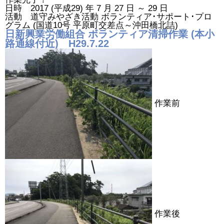
日時 2017 (平成29) 年 7 月 27 日 ～ 29 日
活動 道守みやざき活動 ボランティア･サポート･プロ
グラム (国道10号 平原町交差点～沖田橋北詰)
日新興業労働組合 ボランティア清掃作業 (本小
路通線付近) H29.7.22
作業前
作業後