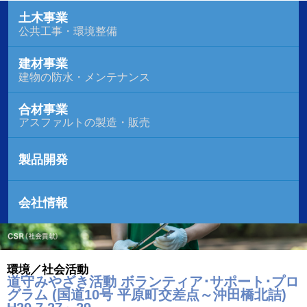
土木事業
公共工事・環境整備
建材事業
建物の防水・メンテナンス
合材事業
アスファルトの製造・販売
製品開発
会社情報
環境／社会活動
道守みやざき活動 ボランティア･サポート･プロ
グラム (国道10号 平原町交差点～沖田橋北詰)