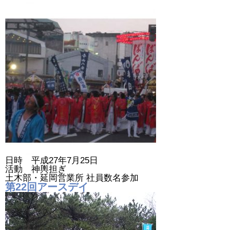
日時 平成27年7月25日
活動 神輿担ぎ
土木部・延岡営業所 社員数名参加
第22回アースデイ