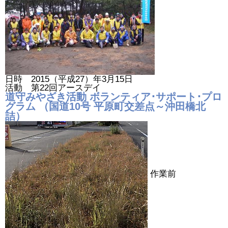
日時 2015（平成27）年3月15日
活動 第22回アースデイ
道守みやざき活動 ボランティア･サポート･プロ
グラム （国道10号 平原町交差点～沖田橋北
詰）
作業前