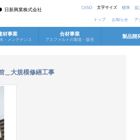
文字サイズ
◎ISO
標準
拡
日新興業株式会社
トップ
お知らせ
ア
建材事業
合材事業
製品開
水・メンテナンス
アスファルトの製造・販売
館＿大規模修繕工事