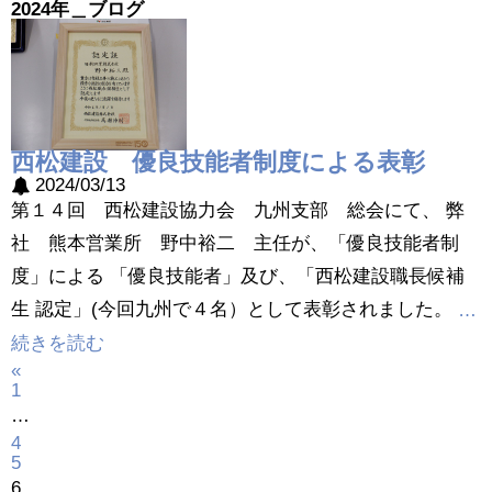
2024年＿ブログ
西松建設 優良技能者制度による表彰
2024/03/13
第１４回 西松建設協力会 九州支部 総会にて、 弊
社 熊本営業所 野中裕二 主任が、「優良技能者制
度」による 「優良技能者」及び、「西松建設職長候補
生 認定」(今回九州で４名）として表彰されました。
…
続きを読む
«
1
…
4
5
6