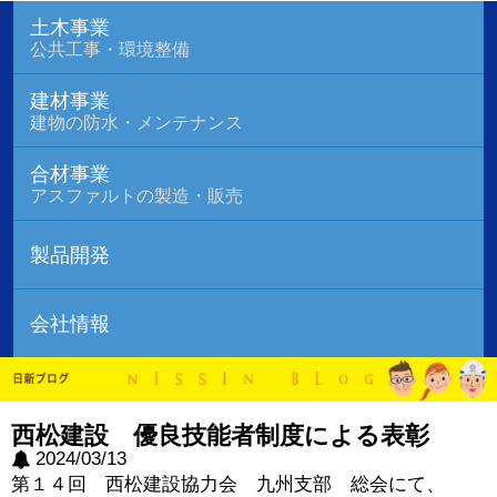
土木事業
公共工事・環境整備
建材事業
建物の防水・メンテナンス
合材事業
アスファルトの製造・販売
製品開発
会社情報
西松建設 優良技能者制度による表彰
2024/03/13
第１４回 西松建設協力会 九州支部 総会にて、