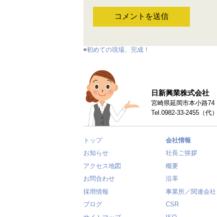
«
初めての現場、完成！
日新興業株式会社
宮崎県延岡市本小路74 〒
Tel.0982-33-2455（代
トップ
会社情報
お知らせ
社長ご挨拶
アクセス地図
概要
お問合わせ
沿革
採用情報
事業所／関連会社
ブログ
CSR
サイトマップ
ISO