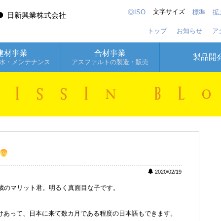
文字サイズ
◎ISO
標準
拡
日新興業株式会社
トップ
お知らせ
ア
建材事業
合材事業
製品開
水・メンテナンス
アスファルトの製造・販売
2020/02/19
9歳のマリット君。明るく真面目な子です。
けあって、日本に来て数カ月である程度の日本語もできます。