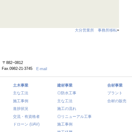
»
大分営業所 事務所移転
882−0812
） Fax.0982-21-3745
E-mail
土木事業
建材事業
合材事業
主な工法
◎防水工事
プラント
施工事例
主な工法
合材の販売
進捗状況
施工の流れ
交流・有資格者
◎リニューアル工事
ドローン (UAV)
施工事例
施工経歴