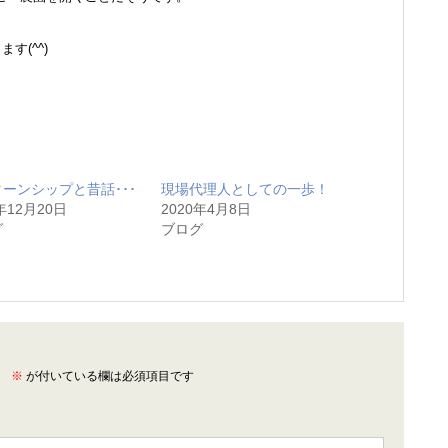
す(^^)
ーンシップと昔話･･･
現場代理人としての一歩！
年12月20日
2020年4月8日
グ
ブログ
。
※
が付いている欄は必須項目です