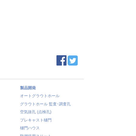
製品開発
オートグラウトホール
グラウトホール 監査･調査孔
空気抜孔 (点検孔)
プレキャスト樋門
樋門ハウス
防潮堤用スリット