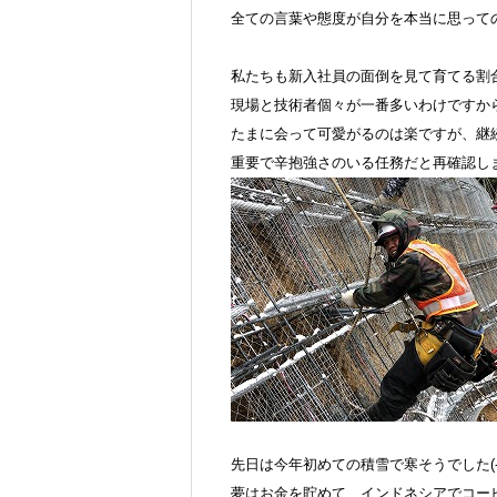
全ての言葉や態度が自分を本当に思って
私たちも新入社員の面倒を見て育てる割
現場と技術者個々が一番多いわけですか
たまに会って可愛がるのは楽ですが、継
重要で辛抱強さのいる任務だと再確認し
先日は今年初めての積雪で寒そうでした(-
夢はお金を貯めて、インドネシアでコー