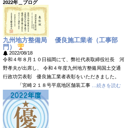
2022年＿ブログ
九州地方整備局 優良施工業者（工事部
門）
2022/08/18
令和４年８月１０日福岡にて、弊社代表取締役社長 河
野孝夫が出席し、 令和４年度九州地方整備局国土交通
行政功労表彰 優良施工業者表彰をいただきました。
「宮崎２１８号平底地区舗装工事
…続きを読む