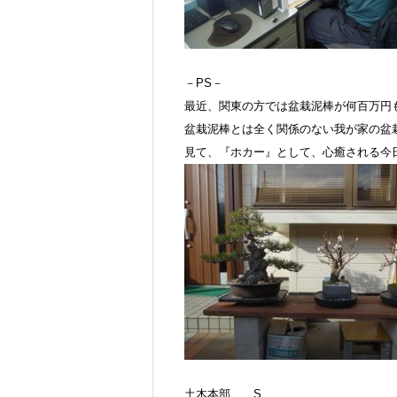
－PS－
最近、関東の方では盆栽泥棒が何百万円
盆栽泥棒とは全く関係のない我が家の盆栽に
見て、『ホカー』として、心癒される今日この
土木本部 S