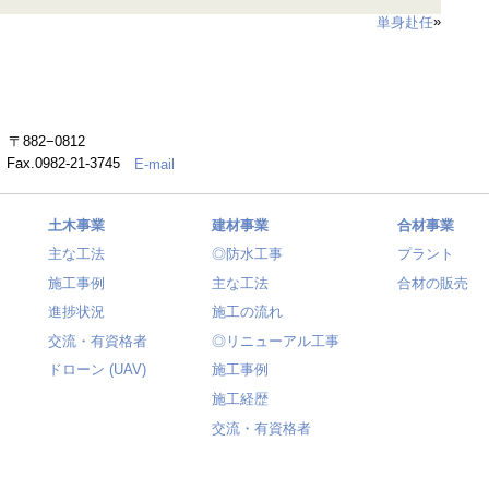
»
単身赴任
882−0812
） Fax.0982-21-3745
E-mail
土木事業
建材事業
合材事業
主な工法
◎防水工事
プラント
施工事例
主な工法
合材の販売
進捗状況
施工の流れ
交流・有資格者
◎リニューアル工事
ドローン (UAV)
施工事例
施工経歴
交流・有資格者