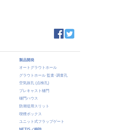
製品開発
オートグラウトホール
グラウトホール 監査･調査孔
空気抜孔 (点検孔)
プレキャスト樋門
樋門ハウス
防潮堤用スリット
喫煙ボックス
ユニット式フラップゲート
NETIS／特許