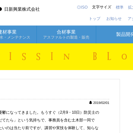
文字サイズ
◎ISO
標準
拡
日新興業株式会社
トップ
お知らせ
ア
建材事業
合材事業
製品開
水・メンテナンス
アスファルトの製造・販売
2019/02/01
鬱になってきました。もうすぐ（2月9・10日）防災士の
だてたら」という気持ちで、事務員を含む土木部一同で
たいのは当たり前ですが、講習や実技を体験して、知らな