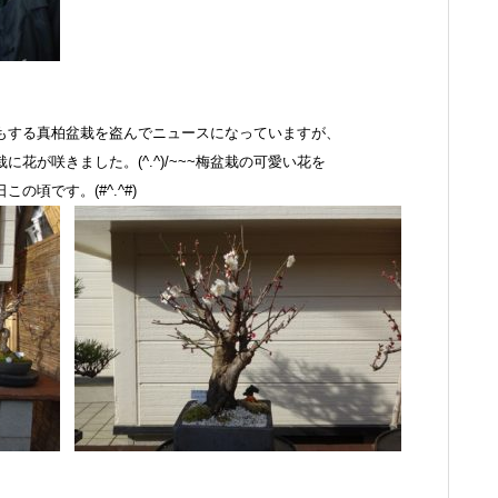
もする真柏盆栽を盗んでニュースになっていますが、
花が咲きました。(^.^)/~~~梅盆栽の可愛い花を
頃です。(#^.^#)