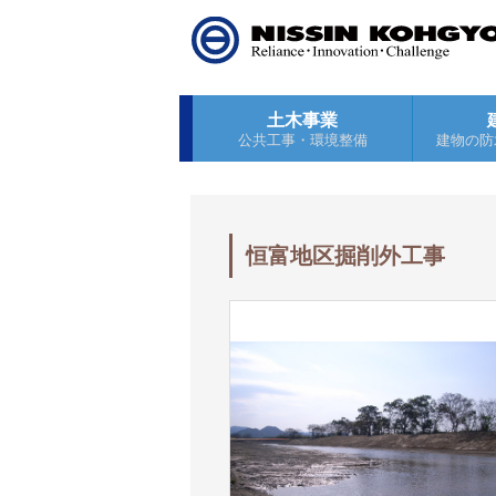
土木事業
公共工事・環境整備
建物の防
恒富地区掘削外工事