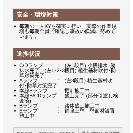
安全・環境対策
毎朝の一人KYを確実に行い、実際の作業現
場も毎朝全員で確認し事故の低減に努めて
います。
進捗状況
C/Dランプ : (左1段目) 小段排水･縦
排水完了、(左1･2･3段目) 植生基材吹付･防
草対策完了
Aランプ : (左3段目) 植生基材吹
付･防草対策完了
本線Eランプ : 掘削施工中
本線B/CDランプ : 盛土完了 (部分引渡し検
査済)
Bランプ : 路体盛土施工中
Eランプ : 補強土壁 壁面材設置
施工中