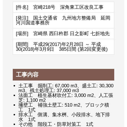
[件名] 宮崎218号 深角東工区改良工事
[発注] 国土交通省 九州地方整備局 延岡
河川国道事務所
[場所] 宮崎県 西臼杵郡 日之影町 七折地先
[期間] 平成29(2017)年2月28日 ～ 平成
30(2018)年3月9日 385日間 (第2回変更後)
工事内容
土工事 掘削工: 67,000 m3、盛土工: 30,300
m3、残土処理工: 37,000 m3
法面工 植生基材吹付工: 3,000 m2、人工張
芝: 1,100 m2
擁壁工 補強土壁工: 510 m2、ブロック積
工 1式
排水工 側溝、集水桝、小段排水、地下排
水 1式
その他 階段工・防草対策工 1式