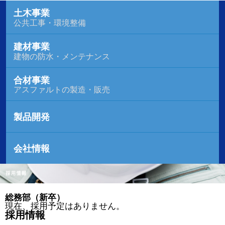
土木事業
公共工事・環境整備
建材事業
建物の防水・メンテナンス
合材事業
アスファルトの製造・販売
製品開発
会社情報
総務部（新卒）
現在、採用予定はありません。
採用情報