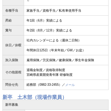
～
各種手当
家族手当／資格手当／私有車使用手当
昇給
年1回（6月）実績による
賞与
年2回（8月／12月）実績による
社内カレンダーによる（週休二日制）
休日／休暇
年間休日125日（年末年始／GW／お盆）
加入保険
雇用保険／労災保険／健康保険／厚生年金保険
退職金制度／資格取得制度
その他規程
宮崎県産業開発青年隊 研修制度
問合せ先
総務部（0982-33-2455）／
メール
新卒 土木部（現場作業員）
新卒募集