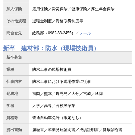
加入保険
雇用保険／労災保険／健康保険／厚生年金保険
その他規程
退職金制度／資格取得制度等
問合せ先
総務部（0982-33-2455）／
メール
新卒 建材部：防水（現場技術員）
新卒募集
業種
防水工事の現場技術員
仕事内容
防水工事における現場作業に従事
勤務地
福岡／熊本／鹿児島／大分／宮崎／延岡
学歴
大学／高専／高校等卒業
資格等
普通自動車免許（限定なし）
提出書類
履歴書／卒業見込証明書／成績証明書／健康診断書