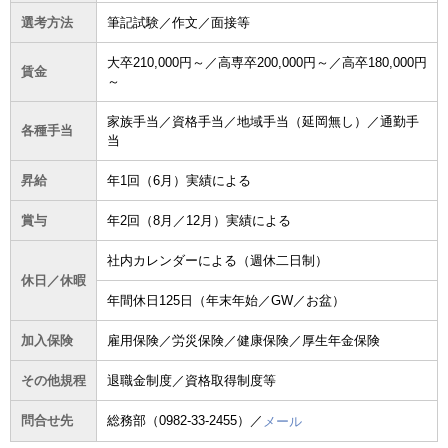
選考方法
筆記試験／作文／面接等
大卒210,000円～／高専卒200,000円～／高卒180,000円
賃金
～
家族手当／資格手当／地域手当（延岡無し）／通勤手
各種手当
当
昇給
年1回（6月）実績による
賞与
年2回（8月／12月）実績による
社内カレンダーによる（週休二日制）
休日／休暇
年間休日125日（年末年始／GW／お盆）
加入保険
雇用保険／労災保険／健康保険／厚生年金保険
その他規程
退職金制度／資格取得制度等
問合せ先
総務部（0982-33-2455）／
メール