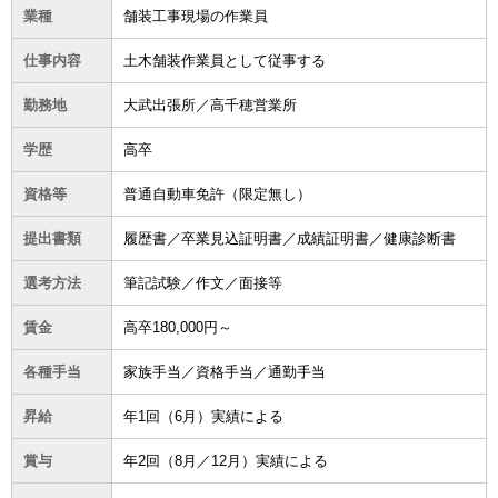
業種
舗装工事現場の作業員
仕事内容
土木舗装作業員として従事する
勤務地
大武出張所／高千穂営業所
学歴
高卒
資格等
普通自動車免許（限定無し）
提出書類
履歴書／卒業見込証明書／成績証明書／健康診断書
選考方法
筆記試験／作文／面接等
賃金
高卒180,000円～
各種手当
家族手当／資格手当／通勤手当
昇給
年1回（6月）実績による
賞与
年2回（8月／12月）実績による