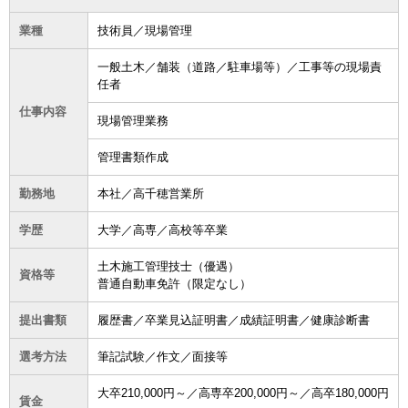
業種
技術員／現場管理
一般土木／舗装（道路／駐車場等）／工事等の現場責
任者
仕事内容
現場管理業務
管理書類作成
勤務地
本社／高千穂営業所
学歴
大学／高専／高校等卒業
土木施工管理技士（優遇）
資格等
普通自動車免許（限定なし）
提出書類
履歴書／卒業見込証明書／成績証明書／健康診断書
選考方法
筆記試験／作文／面接等
大卒210,000円～／高専卒200,000円～／高卒180,000円
賃金