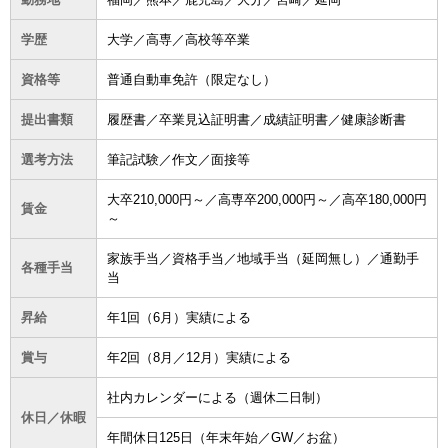
学歴
大学／高専／高校等卒業
資格等
普通自動車免許（限定なし）
提出書類
履歴書／卒業見込証明書／成績証明書／健康診断書
選考方法
筆記試験／作文／面接等
大卒210,000円～／高専卒200,000円～／高卒180,000円
賃金
～
家族手当／資格手当／地域手当（延岡無し）／通勤手
各種手当
当
昇給
年1回（6月）実績による
賞与
年2回（8月／12月）実績による
社内カレンダーによる（週休二日制）
休日／休暇
年間休日125日（年末年始／GW／お盆）