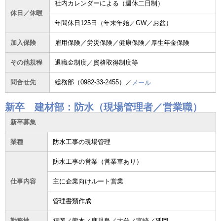
社内カレンダーによる（週休二日制）
休日／休暇
年間休日125日（年末年始／GW／お盆）
加入保険
雇用保険／労災保険／健康保険／厚生年金保険
その他規程
退職金制度／資格取得制度等
問合せ先
総務部（0982-33-2455）／
メール
新卒 建材部：防水（現場管理者／営業職）
新卒募集
業種
防水工事の現場管理
防水工事の営業（営業車あり）
仕事内容
主に企業向けルート営業
管理書類作成
勤務地
福岡／熊本／鹿児島／大分／宮崎／延岡