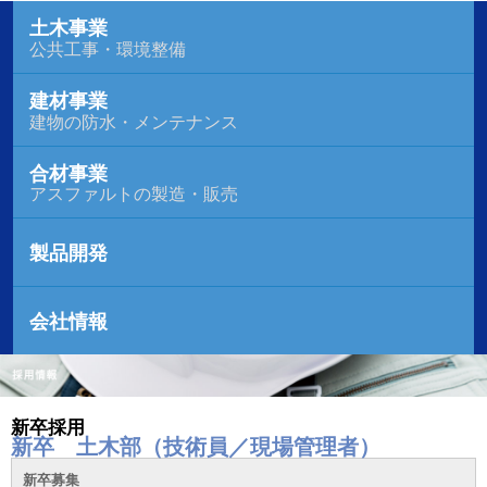
土木事業
公共工事・環境整備
建材事業
建物の防水・メンテナンス
合材事業
アスファルトの製造・販売
製品開発
会社情報
新卒採用
新卒 土木部（技術員／現場管理者）
新卒募集