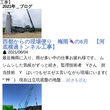
工事】
2021年＿ブログ
西都からの現場便り 梅雨
の6月 【河
底横過トンネル工事】
2021/06/04
最近梅雨に入り、雨が多い中の仕事お疲れ様です。 ム
シムシした気候がずっと続き、監理技術者 Yさん 担
当技術 Y はいつもゼエゼエ言いながら現場にいます(
*´艸｀) 現在は立坑底盤の地盤
…続きを読む