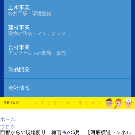
土木事業
公共工事・環境整備
建材事業
建物の防水・メンテナンス
合材事業
アスファルトの製造・販売
製品開発
会社情報
ホーム
ブログ
西都からの現場便り 梅雨
の6月 【河底横過トンネル