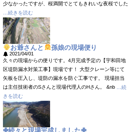
少なかったですが、桜満開でとてもきれいな夜桜でした
…続きを読む
お爺さんと
孫娘の現場便り
2021/04/01
久々の現場からの便りです。4月完成予定の【宇和田地
区堤防漏水対策工事】現場です！ 大型クレーン等にて
矢板を圧入し、堤防の漏水を防ぐ工事です。 現場担当
は主任技術者のSさんと現場代理人のHさん。 &nb
…続
きを読む
✙続々と現場完成しました✙