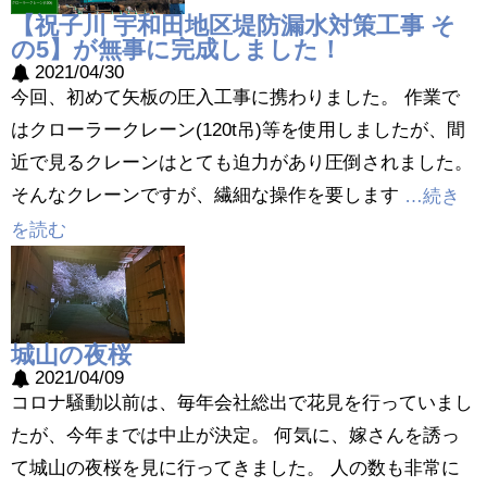
【祝子川 宇和田地区堤防漏水対策工事 そ
の5】が無事に完成しました！
2021/04/30
今回、初めて矢板の圧入工事に携わりました。 作業で
はクローラークレーン(120t吊)等を使用しましたが、間
近で見るクレーンはとても迫力があり圧倒されました。
そんなクレーンですが、繊細な操作を要します
…続き
を読む
城山の夜桜
2021/04/09
コロナ騒動以前は、毎年会社総出で花見を行っていまし
たが、今年までは中止が決定。 何気に、嫁さんを誘っ
て城山の夜桜を見に行ってきました。 人の数も非常に