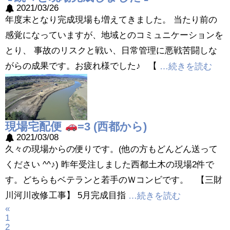
2021/03/26
年度末となり完成現場も増えてきました。 当たり前の
感覚になっていますが、地域とのコミュニケーションを
とり、 事故のリスクと戦い、日常管理に悪戦苦闘しな
がらの成果です。お疲れ様でした♪ 【
…続きを読む
現場宅配便
=3 (西都から)
2021/03/08
久々の現場からの便りです。(他の方もどんどん送って
ください ^^♪) 昨年受注しました西都土木の現場2件で
す。どちらもベテランと若手のＷコンビです。 【三財
川河川改修工事】 5月完成目指
…続きを読む
«
1
2